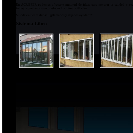
En ACRISPER podemos ofrecerte multitud de ideas para mejorar la calided y se
trabajos que hemos realizado en los últimos 20 años.
Si todavía tienes dudas...¡¡llámanos y déjanos ayudarte!!.
Sistema Libro